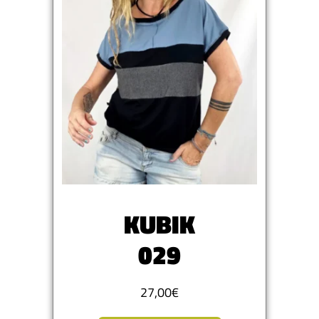
KUBIK
029
27,00
€