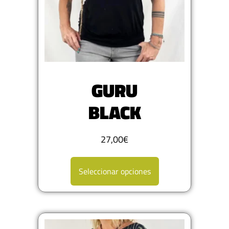
GURU
BLACK
27,00
€
Seleccionar opciones