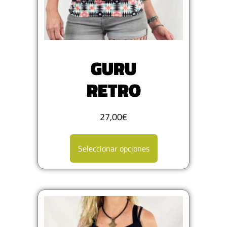
GURU
RETRO
27,00
€
Seleccionar opciones