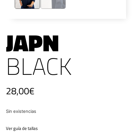
JAPN
BLACK
28,00
€
Sin existencias
Ver guía de tallas