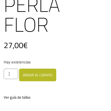
PERLA
FLOR
27,00
€
Hay existencias
AÑADIR AL CARRITO
Ver guía de tallas