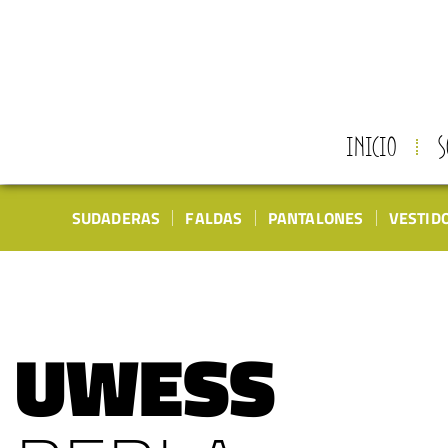
INICIO
S
SUDADERAS
FALDAS
PANTALONES
VESTID
UWESS